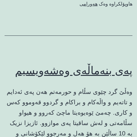
زه‌نگه‌کا
هاوپۆلکراوە وەک
هەورامی
سه‌رۆک
ئاپۆی
په‌ی بنه‌ماڵه‌ی وه‌شه‌ویسیم
وه‌ڵێ گرد چێوی سڵام و حورمه‌تم هه‌ن په‌ی ئه‌دایم
و تاته‌یم و واڵه‌کام‌ و براکام‌‌ و گردوو قه‌وموو که‌س
و کاری. چه‌مێ ێوه‌یوه‌یتا ماچێ كه‌روو و هیواو
سڵامه‌تی و له‌ش ساقیتا په‌ی موازوو. ئازیزا نزیک
به‌ 10 ساڵێن به‌ هۆ هه‌ل و مه‌رجوو لێكۆشانی و