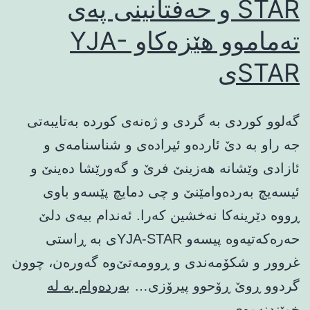
STAR و حه‌فتانینی په‌ی
ته‌ماموو هێزه‌کاو YJA-
STARی
گه‌لوو کوردی به‌ گردی و ژه‌نه‌ی کورده‌ به‌تایبه‌تی
جه‌ راو به‌ دێ ئارده‌و ئیراده‌ی و شناسنامه‌ی ‌و
ئازادی وێشا‌نه‌ ‌‌‌‌‌هه‌ز‌ینێ فرێ و گه‌ورێشا ده‌ینێ و
ئیسه‌یچ به‌رده‌وامێنێ و چی دمایچ پێسه‌و باوی
ڕووه‌ دێرینه‌کا نه‌خشین که‌را. ئه‌ندام بیه‌ی دلێ
حه‌ره‌که‌تیه‌وه‌‌ پیسه‌و YJA-STARی به‌ ڕاستی
غروور و شکۆمه‌ندی و ڕوومه‌تێ‌وه‌ گه‌وره‌ن، چوون
گردوو ڕوێ ڕۆحوو پیرۆزی…
بەردەوام بە لە
جه‌
خوێندنەوەی