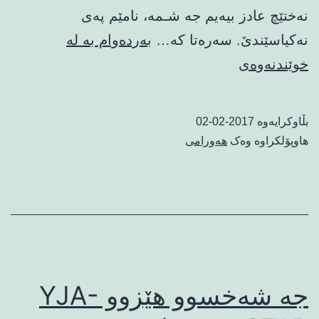
نه‌ختێچ عادز بیه‌یم جه‌ شـمه‌، نامێم په‌ی
نه‌کیاسێندێ. سه‌ره‌تا که‌…
بەردەوام بە لە
په‌ی
خوێندنەوەی
بنه‌ماڵه‌ی
وه‌شه‌ویسیم
بڵاوکرایەوە
2017-02-02
هاوپۆلکراوە وەک
هەورامی
جه‌ شه‌خسوو هێزوو YJA-