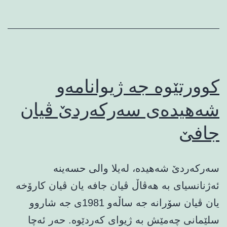
berxwedanvan
re
کوورتێوه‌ جه‌ ژیوانامه‌و
شه‌هیده‌ی سه‌رکه‌رد‌ێ ڤیان
جافێ‌
سه‌رکه‌رد‌ێ شه‌هیده‌، له‌یلا والی حسه‌ینه‌
ئه‌ژنانسیای به‌ هه‌ڤاڵ ڤیان جافه‌ یان ڤیان کارۆخه‌
یان ڤیان سۆرانه‌ جه‌ ساڵه‌و 1981ی جه‌ شاروو
سلێمانی چه‌مێش به‌ ژیوای که‌ردێوه‌. حه‌ر ئه‌چا