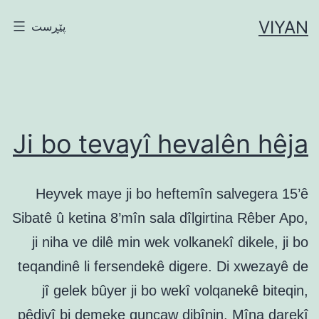
ازدان
VIYAN
پێڕست
ۆ
اوه‌ڕۆك
Ji bo tevayî hevalên hêja
Heyvek maye ji bo heftemîn salvegera 15’ê
Sibatê û ketina 8’mîn sala dîlgirtina Rêber Apo,
ji niha ve dilê min wek volkanekî dikele, ji bo
teqandinê li fersendekê digere. Di xwezayê de
jî gelek bûyer ji bo wekî volqanekê biteqin,
pêdivî bi demeke guncaw dibînin. Mîna darekî