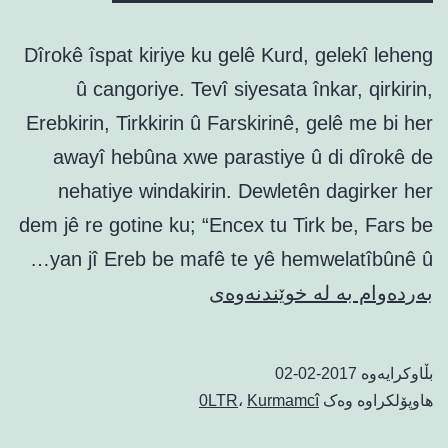
Dîrokê îspat kiriye ku gelê Kurd, gelekî leheng
û cangoriye. Tevî siyesata înkar, qirkirin,
Erebkirin, Tirkkirin û Farskirinê, gelê me bi her
awayî hebûna xwe parastiye û di dîrokê de
nehatiye windakirin. Dewletên dagirker her
dem jê re gotine ku; “Encex tu Tirk be, Fars be
yan jî Ereb be mafê te yê hemwelatîbûnê û…
Ji
بەردەوام بە لە خوێندنەوەی
gelê
kurdê
بڵاوکرایەوە
2017-02-02
welatparêz
هاوپۆلکراوە وەک
Kurmamcî
،
0LTR
û