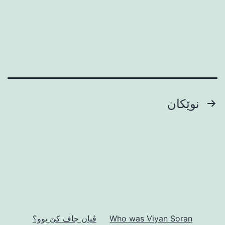
وه‌روێدانو
ژمارەی
نوێکان
پەڕەی
بابەتەکان
Who was Viyan Soran
ڤیان جاف کێ بوو؟