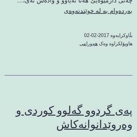
چه‌نی دارمێوه‌یێ هه‌تا نه‌یاوۆ و واده‌ش نه‌ی،…
په‌ی
بەردەوام بە لە خوێندنەوەی
هه‌ڤاڵه‌
وه‌شه‌ویسه‌کام
بڵاوکرایەوە
2017-02-02
هاوپۆلکراوە وەک
هەورامی
په‌ی گردوو گه‌لوو کوردی و
وه‌روێدانوانه‌کاش