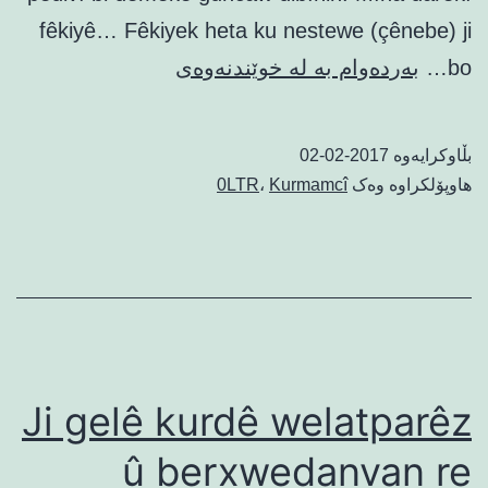
fêkiyê… Fêkiyek heta ku nestewe (çênebe) ji
Ji
bo…
بەردەوام بە لە خوێندنەوەی
bo
tevayî
بڵاوکرایەوە
2017-02-02
hevalên
هاوپۆلکراوە وەک
Kurmamcî
،
0LTR
hêja
Ji gelê kurdê welatparêz
û berxwedanvan re