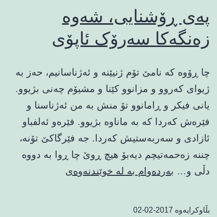
په‌ی ڕۆشنایی، شه‌وه‌
زه‌نگه‌کا سه‌رۆک ئاپۆی
چا ڕۆوه‌ که‌ نامێ تۆم ژنیێنه‌ و ئه‌ژناسانیم، حه‌ز به‌
ژیوای که‌روو و مزانوو کێنا و مشیۆم چه‌نی بژیوو.
یانی فیکر و ڕامانوو تۆ منش به‌ من ئه‌ژناسنا و
فێره‌ش که‌ردا که‌ به‌ ماناوه‌ بژیوو. فێره‌و ئه‌لفباو
ئازادی و سه‌ربه‌ستیش که‌ردا. جه‌ فێرگاکێ تۆنه،‌
چننه‌ زه‌حمه‌تیچم دیه‌بۆ هیچ ڕوێ چا‌ ڕوا به‌ دووه‌
په‌ی
دڵی و…
بەردەوام بە لە خوێندنەوەی
ڕۆشنایی،
شه‌وه‌
بڵاوکرایەوە
2017-02-02