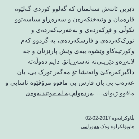
دێرین ئانه‌ش سه‌لمنان که‌ گه‌لوو کوردی گه‌لێوه‌
قاره‌مان و وێبه‌ختکه‌ره‌ن و سه‌ره‌ڕاو سیاسه‌توو
نکوڵی و قڕکه‌رده‌ی و به‌عه‌رب‌که‌رده‌ی و
تورک‌که‌رده‌ی و فارسکه‌رده‌ی، به‌ گردوو که‌م
وکورتیه‌کاو وێشوه بیه‌ی وێش پارێزنان و جه‌
لاپه‌ڕه‌و دێرینی‌نه‌ نه‌سه‌ڕیانۆ. دایم ده‌وڵه‌ته‌
داگیر‌که‌ره‌کێ واته‌نشا تۆ مه‌گه‌ر تورک بی، یان
عه‌ره‌ب بی یان فارس بی مافوو مرۆڤێوه‌ ئاسایی و
په‌ی
مافوو ژیوای…
بەردەوام بە لە خوێندنەوەی
گردوو
گه‌لوو
بڵاوکرایەوە
2017-02-02
کوردی
هاوپۆلکراوە وەک
هەورامی
و