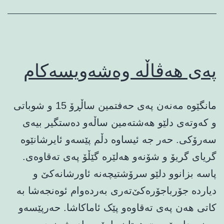
په‌ی هه‌ڤاڵه‌ وه‌شه‌ویسه‌کام
مانگێوه‌ مه‌نه‌ن په‌ی حه‌فتمین ساڵڕۆ 15 و شوباتی
و که‌وته‌ی دلێو هه‌شته‌مین ساڵه‌و ده‌ستگیر بیه‌ی
سه‌رۆکی. حه‌ر جه‌ ئیساوه‌ دڵم پێسه‌و ئایرشانێوه‌
گریای گریۆ و شۆنه‌و هه‌لێره‌ گێڵۆ په‌ی ته‌قاوه‌ی.
پاسه‌ بزانوو دلێو سرۆشتیچه‌نه‌ ئاورشانه‌کێ و
دیارده‌ جۆرباجۆره‌کێ‌ته‌ری به‌رده‌وام ئوه‌نجه‌شا به‌
کاتی هه‌ن په‌ی ته‌قاوه‌و پێک ئاماکاشا. حه‌رپێسه‌و